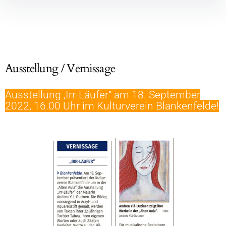
Ausstellung / Vernissage
Ausstellung ‚Irr-Läufer“ am 18. September
2022, 16.00 Uhr im Kulturverein Blankenfelde!