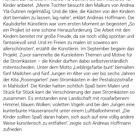
Kinder anbietet. „Meine Tochter besucht den Malkurs von Andrea
Ylä-Outinen regelmäßig. Und die Idee, die Kästen von den Kindern
dort bemalen zu lassen, lag nahe“, erklärt Andreas Hoffmann. Die
Kaulsdorfer Künstlerin war vom ersten Moment an begeistert „So
ein Projket ist eine schöne Herausforderung. Die Arbeit mit den
Kindern bereitet mir große Freude, da sie noch völlig spontan und
fantasievoll sind. Und im Freien zu malen ist sowieso am
allerschönsten“, erzählt die Künstlerin. Im September begann das
Projekt. Zuvor sammelte die Kursleiterin Themen und Motive für
die Stromkästen – die Kinder durften dabei selbstverständlich
mitentscheiden. Unter dem Motto „Lieblingsfarbe bunt“ bemalten
fünf Mädchen und fünf Jungen im Alter von vier bis sechs Jahren
der Kita „Rosengarten“ zwei Stromkästen in der Pestalozzistraße
in Mahlsdorf. Die Kinder hatten sichtlich Spaß beim Malen und
Stück für Stück kam die Verschönerung der zwei Stromkästen so
zusammen. Es entstanden eine Landschaft mit rosafarbenem
Himmel, blauen Wolken, violetten Vögeln und bei den Jungen eine
kunterbunte Häuseransicht unter einem Luftballonhimmel. „Die
Kinder sollten Spaß daran haben, sich auch auf eine völlig andere
Weise künstlerisch zu entfalten“, zeigte sich Andreas Hoffmann
zufrieden.